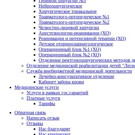
Гнойной хирургии №3
Нейрохирургическое
Хирургическое торакальное
Травматолого-ортопедическое №1
Травматолого-ортопедическое №2
Челюстно-лицевой хирургии
Анестезиологии-реанимации (ХО)
Реанимации и интенсивной терапии (ХО)
Детское оториноларингологическое
Операционный блок №1 (ХО)
Операционный блок №2 (ХО)
Отделение рентгенохирургических методов д
Отделение медицинской реабилитации детей "Лесн
Служба внебюджетной медицинской деятельности
Лечебно-консультативное отделение
Кабинет забора крови
Медицинские услуги
Услуги в рамках гос.гарантий
Платные услуги
Тарифы
Обратная связь
Написать отзыв
Отзывы
Нас благодарят
Нас критикуют