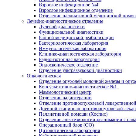
Взрослое инфекционное №4
Взрослое инфекционное отделение
Отделение паллиативной медицинской помо
Лечебно-диагностическое отделение
Лучевой диагностики
Функциональной диагностики
Ранней медицинской реабилитации
Бактериологическая лаборатория
Иммунологическая лаборатория
Клинико-диагностическая лаборатория
Радиоизотопная лаборатория
Эндоскопическое отделение
Отделение ультразвуковой диагностики
Онкологическая
Отделение опухолей молочной железы и опух
Консультативно-диагностическое №1
Маммологический центр
Отделение радиотерапии
Отделение противоопухолевой лекарственной
Дневной стационар противоопухолевой лекар
Паллиативной помощи (Хоспис)
Отделение анестезиологии-реанимации с пала
Операционный блок (ОО)
Цитологическая лаборатория
Кабинет лазерной хирургии