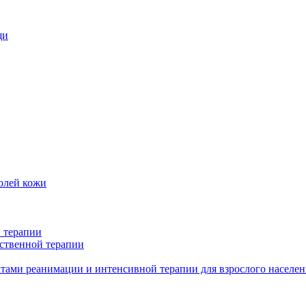
щи
олей кожи
 терапии
ственной терапии
тами реанимации и интенсивной терапии для взрослого населен