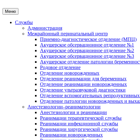
Меню
Службы
Администрация
Межрайонный перинатальный центр
Приемно-диагностическое отделение (МПЦ)
Акушерское обсервационное отделение №1
Акушерское обсервационное отделение №2
Акушерское обсервационное отделение №3
Акушерское отделение патологии беременнос
Родовое отделение
Отделение новорожденных
Отделение реанимации для беременных
Отделение реанимации новорожденных
Отделение ультразвуковой диагностики
Отделение вспомогательных репродуктивных
Отделение патологии новорожденных и выха
Анестезиологии–реаниматологии
Анестезиологии и реанимации
Реанимации терапевтической службы
Реанимации инфекционной службы
Реанимации хирургической службы
Реанимации новорожденных