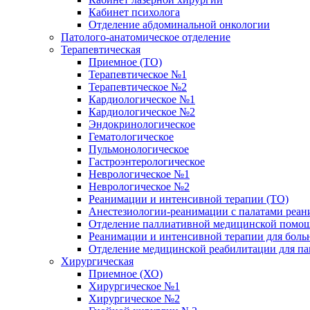
Кабинет психолога
Отделение абдоминальной онкологии
Патолого-анатомическое отделение
Терапевтическая
Приемное (ТО)
Терапевтическое №1
Терапевтическое №2
Кардиологическое №1
Кардиологическое №2
Эндокринологическое
Гематологическое
Пульмонологическое
Гастроэнтерологическое
Неврологическое №1
Неврологическое №2
Реанимации и интенсивной терапии (ТО)
Анестезиологии-реанимации с палатами реани
Отделение паллиативной медицинской помощ
Реанимации и интенсивной терапии для боль
Отделение медицинской реабилитации для п
Хирургическая
Приемное (ХО)
Хирургическое №1
Хирургическое №2