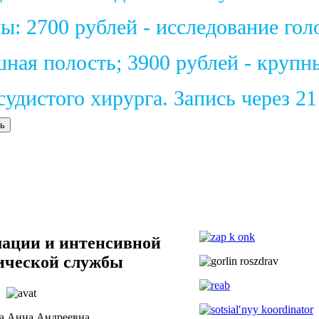
: 2700 рублей - исследование голо
шная полость; 3900 рублей - крупн
удистого хирурга. Запись через 2
ь
мации и интенсивной
ической службы
а Анна Андреевна