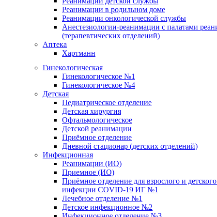
Реанимации детской службы
Реанимации в родильном доме
Реанимации онкологической службы
Анестезиологии-реанимации с палатами реан
(терапевтических отделений)
Аптека
Хартманн
Гинекологическая
Гинекологическое №1
Гинекологическое №4
Детская
Педиатрическое отделение
Детская хирургия
Офтальмологическое
Детской реанимации
Приёмное отделение
Дневной стационар (детских отделений)
Инфекционная
Реанимации (ИО)
Приемное (ИО)
Приёмное отделение для взрослого и детског
инфекции COVID-19 ИГ №1
Лечебное отделение №1
Детское инфекционное №2
Инфекционное отделение №3