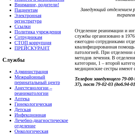
Внимание, родители!
Заведующий отделением р
Пациентам
терапев
Электронная
регистратура
Ссылки
Отделение реанимации и ин
Политика учреждения
службы организовано в 1976 
Сотрудникам
ежегодно сотрудниками отде
СТОП коррупция
квалифицированная помощь 
ПРЕЙСКУРАНТ
патологией. При отделении
методов лечения. В отделени
Службы
категории, 1 – второй катего
медицинские сестры имеют 
Администрация
Межрайонный
Телефон заведующего 79-00-9
перинатальный центр
37), пост 79-02-03 (доб.94-01
Анестезиологии –
реаниматологии
Аптека
Гинекологическая
Детская
Инфекционная
Лечебно-диагностическое
отделение
Онкологическая