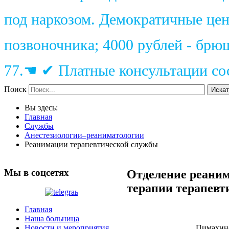
под наркозом. Демократичные цены
позвоночника; 4000 рублей - брю
77.☚ ✔ Платные консультации сос
Поиск
Искат
Вы здесь:
Главная
Службы
Анестезиологии–реаниматологии
Реанимации терапевтической службы
Мы в соцсетях
Отделение реани
терапии терапевт
Главная
Наша больница
Пимахин
Новости и мероприятия