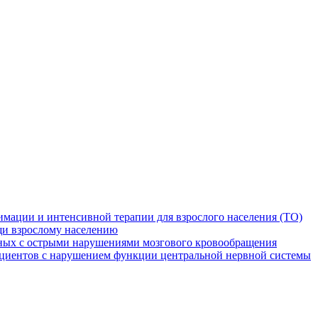
мации и интенсивной терапии для взрослого населения (ТО)
и взрослому населению
ных с острыми нарушениями мозгового кровообращения
ациентов с нарушением функции центральной нервной системы