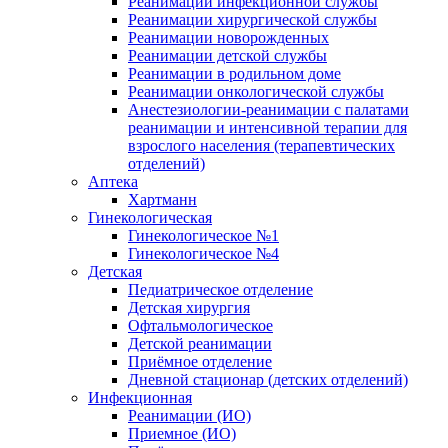
Реанимации инфекционной службы
Реанимации хирургической службы
Реанимации новорожденных
Реанимации детской службы
Реанимации в родильном доме
Реанимации онкологической службы
Анестезиологии-реанимации с палатами
реанимации и интенсивной терапии для
взрослого населения (терапевтических
отделений)
Аптека
Хартманн
Гинекологическая
Гинекологическое №1
Гинекологическое №4
Детская
Педиатрическое отделение
Детская хирургия
Офтальмологическое
Детской реанимации
Приёмное отделение
Дневной стационар (детских отделений)
Инфекционная
Реанимации (ИО)
Приемное (ИО)