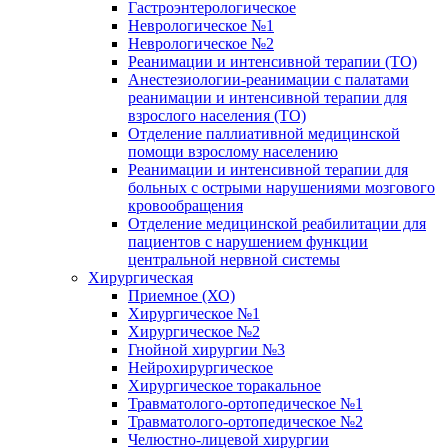
Гастроэнтерологическое
Неврологическое №1
Неврологическое №2
Реанимации и интенсивной терапии (ТО)
Анестезиологии-реанимации с палатами
реанимации и интенсивной терапии для
взрослого населения (ТО)
Отделение паллиативной медицинской
помощи взрослому населению
Реанимации и интенсивной терапии для
больных с острыми нарушениями мозгового
кровообращения
Отделение медицинской реабилитации для
пациентов с нарушением функции
центральной нервной системы
Хирургическая
Приемное (ХО)
Хирургическое №1
Хирургическое №2
Гнойной хирургии №3
Нейрохирургическое
Хирургическое торакальное
Травматолого-ортопедическое №1
Травматолого-ортопедическое №2
Челюстно-лицевой хирургии