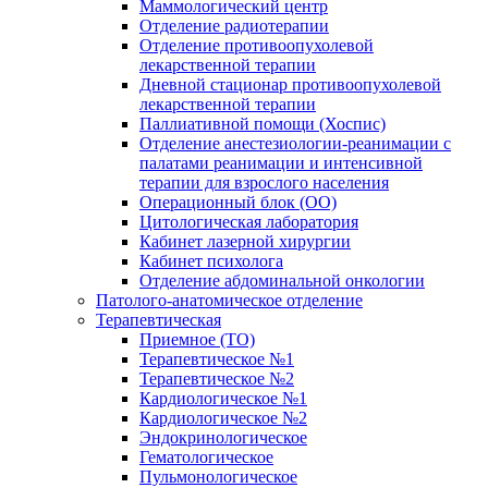
Маммологический центр
Отделение радиотерапии
Отделение противоопухолевой
лекарственной терапии
Дневной стационар противоопухолевой
лекарственной терапии
Паллиативной помощи (Хоспис)
Отделение анестезиологии-реанимации с
палатами реанимации и интенсивной
терапии для взрослого населения
Операционный блок (ОО)
Цитологическая лаборатория
Кабинет лазерной хирургии
Кабинет психолога
Отделение абдоминальной онкологии
Патолого-анатомическое отделение
Терапевтическая
Приемное (ТО)
Терапевтическое №1
Терапевтическое №2
Кардиологическое №1
Кардиологическое №2
Эндокринологическое
Гематологическое
Пульмонологическое