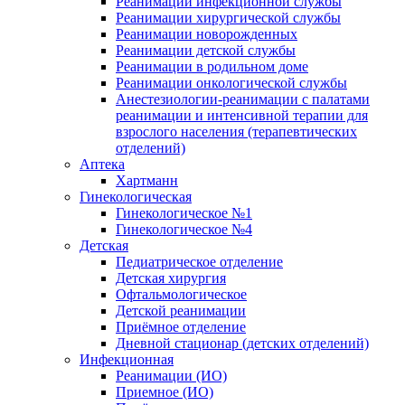
Реанимации инфекционной службы
Реанимации хирургической службы
Реанимации новорожденных
Реанимации детской службы
Реанимации в родильном доме
Реанимации онкологической службы
Анестезиологии-реанимации с палатами
реанимации и интенсивной терапии для
взрослого населения (терапевтических
отделений)
Аптека
Хартманн
Гинекологическая
Гинекологическое №1
Гинекологическое №4
Детская
Педиатрическое отделение
Детская хирургия
Офтальмологическое
Детской реанимации
Приёмное отделение
Дневной стационар (детских отделений)
Инфекционная
Реанимации (ИО)
Приемное (ИО)