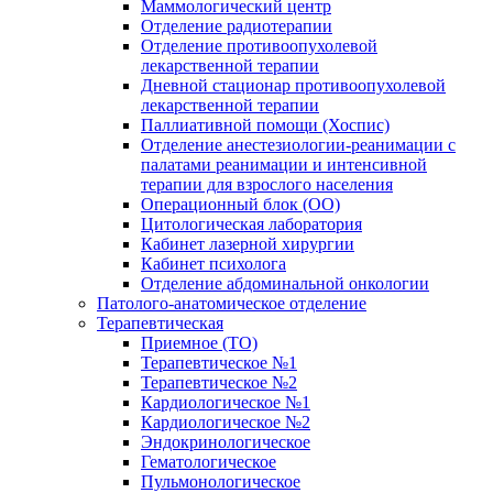
Маммологический центр
Отделение радиотерапии
Отделение противоопухолевой
лекарственной терапии
Дневной стационар противоопухолевой
лекарственной терапии
Паллиативной помощи (Хоспис)
Отделение анестезиологии-реанимации с
палатами реанимации и интенсивной
терапии для взрослого населения
Операционный блок (ОО)
Цитологическая лаборатория
Кабинет лазерной хирургии
Кабинет психолога
Отделение абдоминальной онкологии
Патолого-анатомическое отделение
Терапевтическая
Приемное (ТО)
Терапевтическое №1
Терапевтическое №2
Кардиологическое №1
Кардиологическое №2
Эндокринологическое
Гематологическое
Пульмонологическое