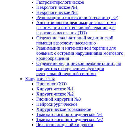
Гастроэнтерологическое
Неврологическое №1
Неврологическое №2
Реанимации и интенсивной терапии (ТО)
Анестезиологии-реанимации с палатами
реанимации и интенсивной терапии для
взрослого населения (ТО)
Отделение паллиативной медицинской
помощи взрослому населению
Реанимации и интенсивной терапии для
больных с острыми нарушениями мозгового
кровообращения
Отделение медицинской реабилитации для
пациентов с нарушением функции
центральной нервной системы
Хирургическая
Приемное (ХО)
Хирургическое №1
Хирургическое №2
Гнойной хирургии №3
Нейрохирургическое
Хирургическое торакальное
Травматолого-ортопедическое №1
Травматолого-ортопедическое №2
Челюстно-лицевой хирургии